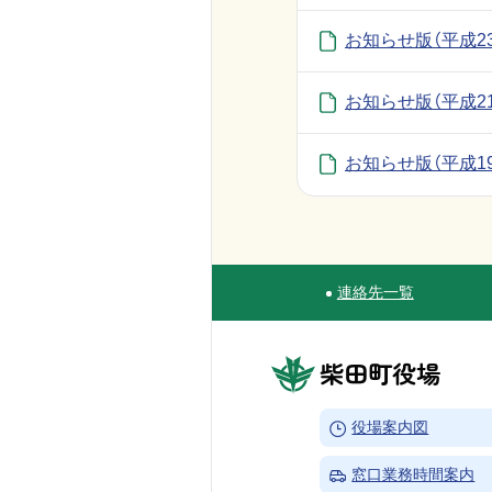
お知らせ版（平成2
お知らせ版（平成2
お知らせ版（平成1
連絡先一覧
Site Navigation
柴田町役場
→
役場案内図
→
窓口業務時間案内