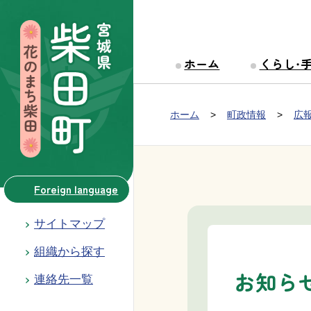
本文へ移動
ホーム
くらし・
Group NAV
現在位置：
ホーム
町政情報
広
BreadCrumb
Foreign language
サイトマップ
組織から探す
お知ら
連絡先一覧