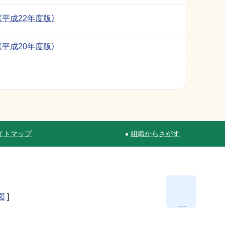
平成22年度版）
平成20年度版）
イトマップ
組織からさがす
図
]
ページ最上部へ移動