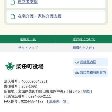
自立者支援
在宅介護・家族介護支援
連絡先一覧
著作権について
Site Navigation
サイトマップ
組織からさがす
→
役場案内図
柴田町役場
→
窓口業務時間案内
法人番号：4000020043231
郵便番号：989-1692
所在地：宮城県柴田郡柴田町船岡中央2丁目3-45 [
地図
]
代表電話番号：0224-55-2111
FAX番号：0224-55-4172 [
連絡先一覧
]