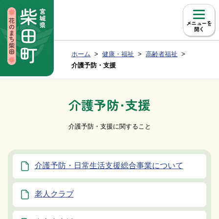
本文へ移動
メニュー
現在位置：
ホーム
健康・福祉
高齢者福祉
Group NAV
BreadCrumb
介護予防・支援
介護予防・支援
介護予防・支援に関すること
介護予防・日常生活支援総合事業について
老人クラブ