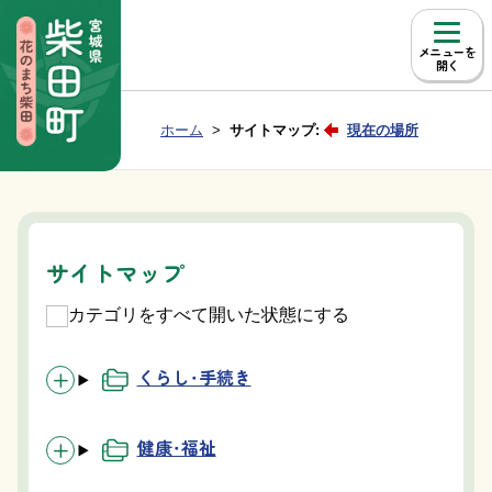
本文へ移動
メニュー
Group NAV
現在位置：
ホーム
サイトマップ:
現在の場所
BreadCrumb
サイトマップ
カテゴリをすべて開いた状態にする
くらし・手続き
健康・福祉