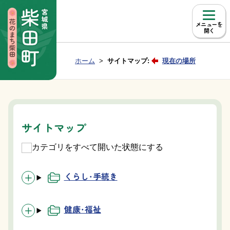
本文へ移動
メニュー
Group NAV
現在位置：
ホーム
サイトマップ:
現在の場所
BreadCrumb
サイトマップ
カテゴリをすべて開いた状態にする
くらし・手続き
健康・福祉