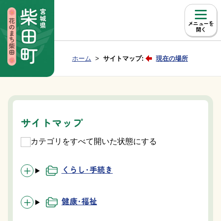
本文へ移動
メニュー
Group NAV
現在位置：
ホーム
サイトマップ:
現在の場所
BreadCrumb
サイトマップ
カテゴリをすべて開いた状態にする
くらし・手続き
健康・福祉