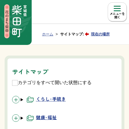
本文へ移動
メニュー
Group NAV
現在位置：
ホーム
サイトマップ:
現在の場所
BreadCrumb
サイトマップ
カテゴリをすべて開いた状態にする
くらし・手続き
健康・福祉