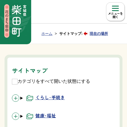
本文へ移動
メニュー
Group NAV
現在位置：
ホーム
サイトマップ:
現在の場所
BreadCrumb
サイトマップ
カテゴリをすべて開いた状態にする
くらし・手続き
健康・福祉