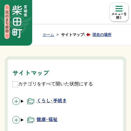
本文へ移動
メニュー
Group NAV
現在位置：
ホーム
サイトマップ:
現在の場所
BreadCrumb
サイトマップ
カテゴリをすべて開いた状態にする
くらし・手続き
健康・福祉