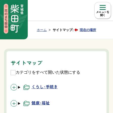
本文へ移動
メニュー
Group NAV
現在位置：
ホーム
サイトマップ:
現在の場所
BreadCrumb
サイトマップ
カテゴリをすべて開いた状態にする
くらし・手続き
健康・福祉