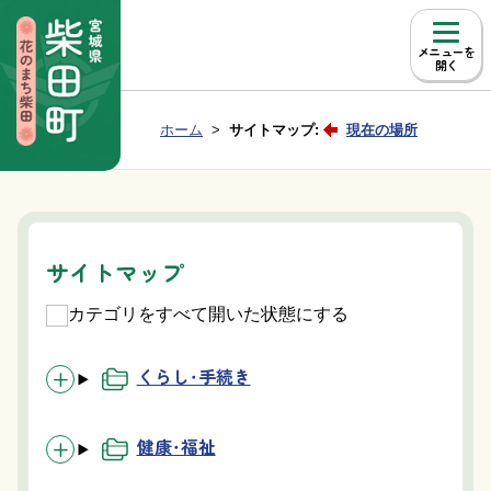
本文へ移動
メニュー
Group NAV
現在位置：
ホーム
サイトマップ:
現在の場所
BreadCrumb
サイトマップ
カテゴリをすべて開いた状態にする
くらし・手続き
健康・福祉