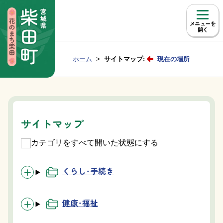
本文へ移動
メニュー
Group NAV
現在位置：
ホーム
サイトマップ:
現在の場所
BreadCrumb
サイトマップ
カテゴリをすべて開いた状態にする
くらし・手続き
健康・福祉