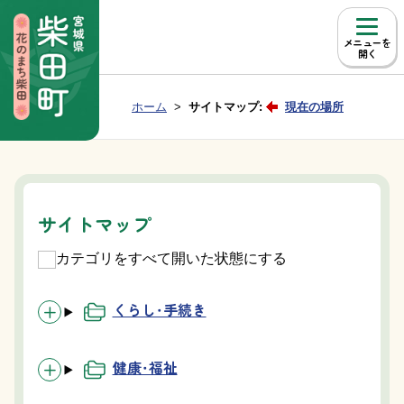
本文へ移動
メニュー
Group NAV
現在位置：
ホーム
サイトマップ:
現在の場所
BreadCrumb
サイトマップ
カテゴリをすべて開いた状態にする
くらし・手続き
健康・福祉