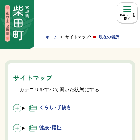
本文へ移動
メニュー
Group NAV
現在位置：
ホーム
サイトマップ:
現在の場所
BreadCrumb
サイトマップ
カテゴリをすべて開いた状態にする
くらし・手続き
健康・福祉