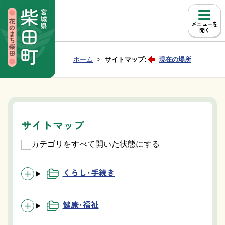
本文へ移動
メニュー
Group NAV
現在位置：
ホーム
サイトマップ:
現在の場所
BreadCrumb
サイトマップ
カテゴリをすべて開いた状態にする
くらし・手続き
健康・福祉