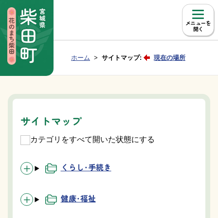
本文へ移動
メニュー
Group NAV
現在位置：
ホーム
サイトマップ:
現在の場所
BreadCrumb
サイトマップ
カテゴリをすべて開いた状態にする
くらし・手続き
健康・福祉