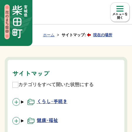
本文へ移動
メニュー
Group NAV
現在位置：
ホーム
サイトマップ:
現在の場所
BreadCrumb
サイトマップ
カテゴリをすべて開いた状態にする
くらし・手続き
健康・福祉