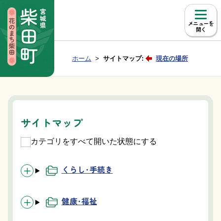
本文へ移動
メニュー
Group NAV
現在位置：
ホーム
サイトマップ:
現在の場所
BreadCrumb
サイトマップ
カテゴリをすべて開いた状態にする
くらし・手続き
健康・福祉