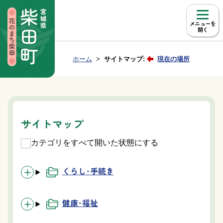
本文へ移動
メニュー
Group NAV
現在位置：
ホーム
サイトマップ:
現在の場所
BreadCrumb
サイトマップ
カテゴリをすべて開いた状態にする
くらし・手続き
健康・福祉