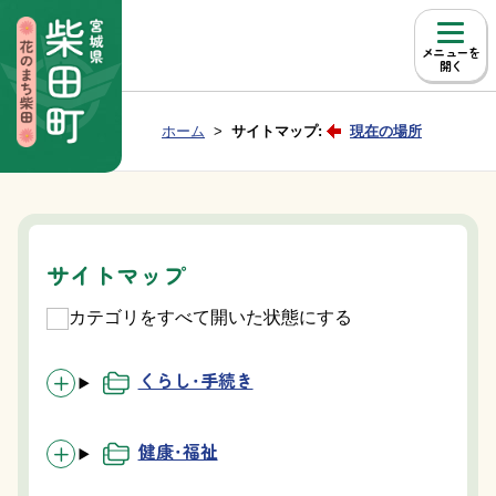
本文へ移動
メニュー
Group NAV
現在位置：
ホーム
サイトマップ:
現在の場所
BreadCrumb
サイトマップ
カテゴリをすべて開いた状態にする
くらし・手続き
健康・福祉