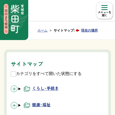
本文へ移動
メニュー
Group NAV
現在位置：
ホーム
サイトマップ:
現在の場所
BreadCrumb
サイトマップ
カテゴリをすべて開いた状態にする
くらし・手続き
健康・福祉