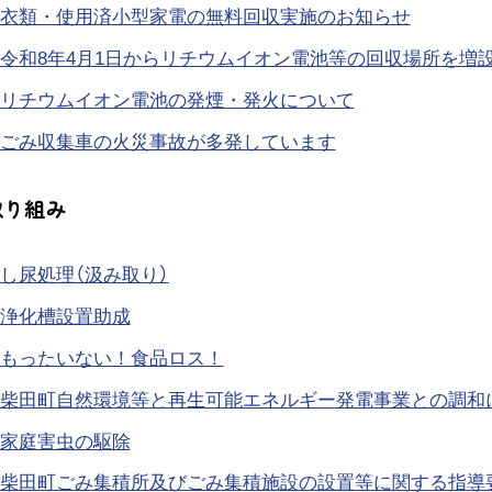
衣類・使用済小型家電の無料回収実施のお知らせ
令和8年4月1日からリチウムイオン電池等の回収場所を増
リチウムイオン電池の発煙・発火について
ごみ収集車の火災事故が多発しています
取り組み
し尿処理（汲み取り）
浄化槽設置助成
もったいない！食品ロス！
柴田町自然環境等と再生可能エネルギー発電事業との調和
家庭害虫の駆除
柴田町ごみ集積所及びごみ集積施設の設置等に関する指導