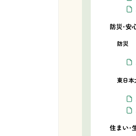
防災・安
防災
東日本
住まい・