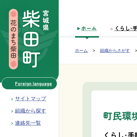
本文へ移動
ホーム
くらし・
Group NAV
現在位置：
ホーム
組織からさがす
BreadCrumb
Foreign language
サイトマップ
組織から探す
町民環
連絡先一覧
くらし・手