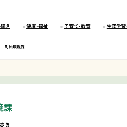
手続き
健康・福祉
子育て・教育
生涯学習
町民環境課
境課
続き