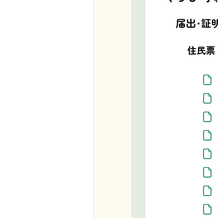
届出・証
住民票