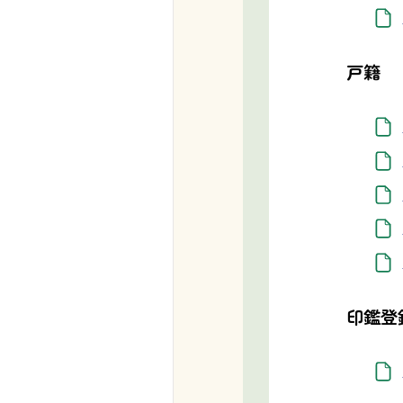
戸籍
印鑑登