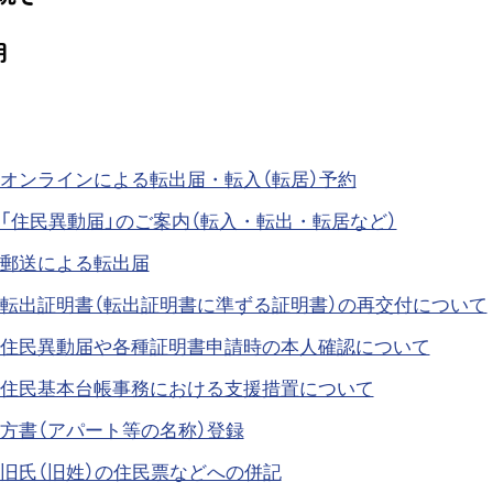
明
オンラインによる転出届・転入（転居）予約
「住民異動届」のご案内（転入・転出・転居など）
郵送による転出届
転出証明書（転出証明書に準ずる証明書）の再交付について
住民異動届や各種証明書申請時の本人確認について
住民基本台帳事務における支援措置について
方書（アパート等の名称）登録
旧氏（旧姓）の住民票などへの併記