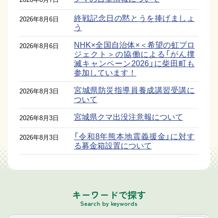
終戦記念日の黙とうを捧げましょ
2026年8月6日
う
NHK×全国自治体×＜希望の虹プロ
2026年8月6日
ジェクト＞の協働による「がん撲
滅キャンペーン2026」に柴田町も
参加しています！
宮城県防災指導員養成講習受講に
2026年8月3日
ついて
宮城県クマ出没注意報について
2026年8月3日
「令和8年熊本地震義援金」に対す
2026年8月3日
る募金箱設置について
令和8年度健診結果説明会を開催
2026年7月31日
します
第2期しばた食と農のまちづくり
2026年7月31日
キーワードで探す
条例基本計画に関するアンケート
Search by keywords
について