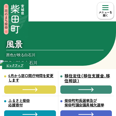
本文へ移動
メニュー
Group NAV
しばたの
風景
茜色が映る白石川
ピックアップ
6月から窓口開庁時間を変更
移住定住（移住支援金、移
します
住相談）
ふるさと柴田
柴田町町長選挙及び
応援寄付
柴田町議会議員補欠選挙