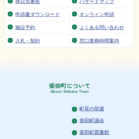
休日当番医
ハザードマップ
クマの目撃情報について
2026年7月4日
申請書ダウンロード
オンライン申請
声の広報（広報紙音声版）
2026年7月2日
施設予約
よくある問い合わせ
「2026年ベネズエラ地震救援金」の
2026年7月2日
受付について
入札・契約
窓口業務時間案内
柴田町について
About Shibata Town
町長の部屋
柴田町議会
柴田町図書館