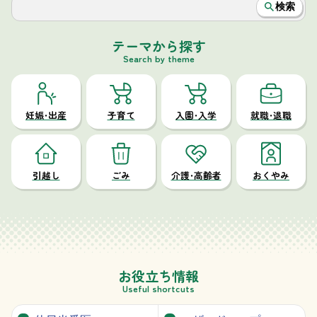
検索
盆菊まつりを開催します
2026年7月31日
8月8日（土）システムメンテナンス
テーマから探す
2026年7月29日
に伴う柴田町サービスセンターの
Search by theme
一部利用停止について
住民票や印鑑登録証明書などはコ
2026年7月29日
ンビニでも取得できます
妊娠・出産
子育て
入園・入学
就職・退職
新町長の就任について
2026年7月23日
令和8年7月12日執行柴田町長選挙
2026年7月12日
及び柴田町議会議員補欠選挙
引越し
ごみ
介護・高齢者
おくやみ
【重要】ドローン飛行規制エリアの
2026年7月10日
拡大について（陸上自衛隊船岡駐屯
地周辺）
入札のお知らせ（上下水道に関する
2026年7月9日
もの）
お役立ち情報
Useful shortcuts
おはなしの会「ぴいかぶう」が文部
2026年7月4日
科学大臣表彰を受賞しました。