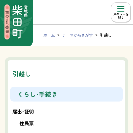
本文へ移動
メニュー
Group NAV
現在位置：
ホーム
テーマからさがす
引越し
BreadCrumb
引越し
くらし・手続き
届出・証明
住民票