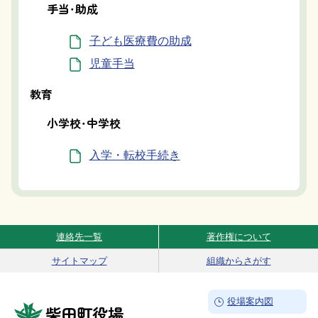
手当・助成
子ども医療費の助成
児童手当
教育
小学校・中学校
入学・転校手続き
連絡先一覧
著作権について
Site Navigation
サイトマップ
組織からさがす
→
役場案内図
柴田町役場