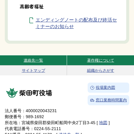
高齢者福祉
エンディングノートの配布及び終活セ
ミナーのお知らせ
連絡先一覧
著作権について
Site Navigation
サイトマップ
組織からさがす
→
役場案内図
柴田町役場
→
窓口業務時間案内
法人番号：4000020043231
郵便番号：989-1692
所在地：宮城県柴田郡柴田町船岡中央2丁目3-45 [
地図
]
代表電話番号：0224-55-2111