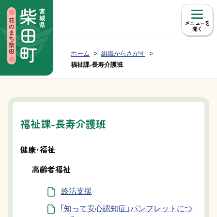
本文へ移動
メニュー
現在位置：
ホーム
組織からさがす
Group NAV
BreadCrumb
福祉課-長寿介護班
福祉課-長寿介護班
健康・福祉
高齢者福祉
終活支援
「知って安心認知症」パンフレットにつ