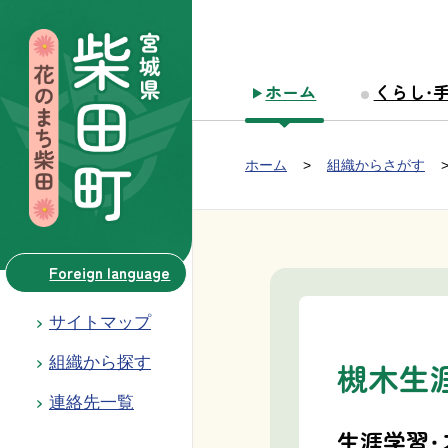
本文へ移動
ホーム
くらし・
Group NAV
現在位置：
ホーム
組織からさがす
BreadCrumb
Foreign language
サイトマップ
組織から探す
槻木生
連絡先一覧
生涯学習・