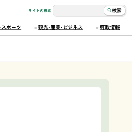
サイト内検索
検索
・スポーツ
観光・産業・ビジネス
町政情報