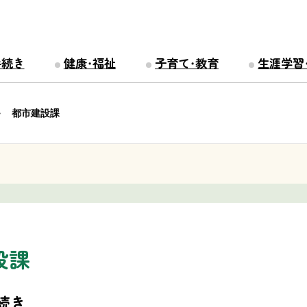
手続き
健康・福祉
子育て・教育
生涯学習
都市建設課
設課
続き