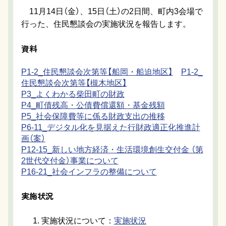
11月14日（金）、15日（土）の2日間、町内3会場で
行った、住民懇談会の実施状況を報告します。
資料
P1-2_住民懇談会次第等【船岡・船迫地区】
P1-2_
住民懇談会次第等【槻木地区】
P3_よくわかる柴田町の財政
P4_町債残高・公債費償還額・基金残額
P5_社会保障費等に係る財政支出の推移
P6-11_デジタル化を見据えた行財政適正化推進計
画（案）
P12-15_新しい地方経済・生活環境創生交付金 （第
2世代交付金）事業について
P16-21_社会インフラの整備について
実施状況
実施状況について：
実施状況