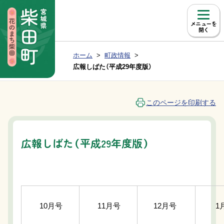
本文へ移動
メニュー
現在位置：
ホーム
町政情報
Group NAV
BreadCrumb
広報しばた（平成29年度版）
このページを印刷する
広報しばた（平成29年度版）
10月号
11月号
12月号
1