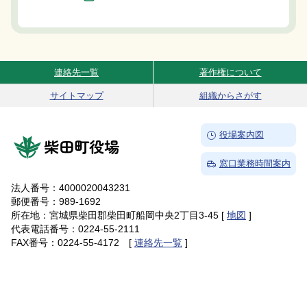
連絡先一覧
著作権について
Site Navigation
サイトマップ
組織からさがす
→
役場案内図
柴田町役場
→
窓口業務時間案内
法人番号：4000020043231
郵便番号：989-1692
所在地：宮城県柴田郡柴田町船岡中央2丁目3-45 [
地図
]
代表電話番号：0224-55-2111
FAX番号：0224-55-4172 [
連絡先一覧
]