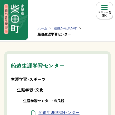
本文へ移動
メニュー
現在位置：
ホーム
組織からさがす
Group NAV
BreadCrumb
船迫生涯学習センター
船迫生涯学習センター
生涯学習・スポーツ
生涯学習・文化
生涯学習センター・公民館
船迫生涯学習センター