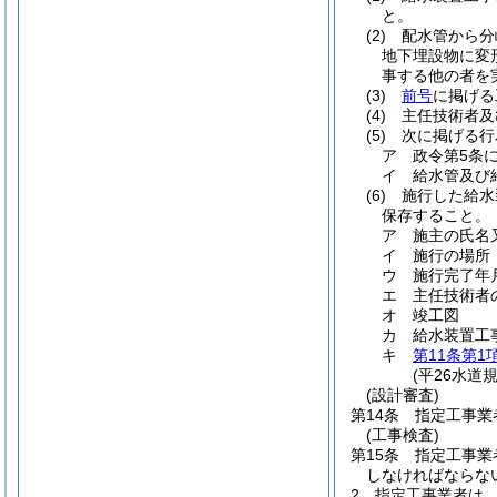
と。
(2)
配水管から分
地下埋設物に変
事する他の者を
(3)
前号
に掲げる
(4)
主任技術者及
(5)
次に掲げる行
ア
政令第5条
イ
給水管及び
(6)
施行した給水
保存すること。
ア
施主の氏名
イ
施行の場所
ウ
施行完了年
エ
主任技術者
オ
竣工図
カ
給水装置工
キ
第11条第1
(平26水道
(設計審査)
第14条
指定工事業
(工事検査)
第15条
指定工事業
しなければならな
2
指定工事業者は