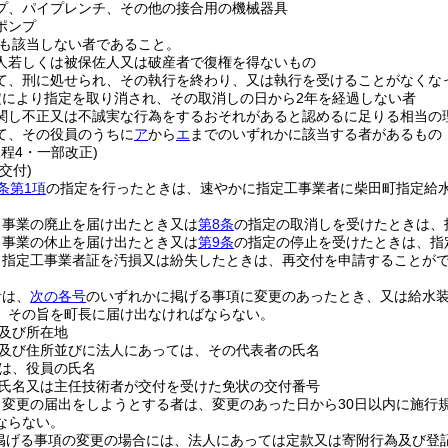
プ、パイプレンチ、その他の接合用の機械器具
ポンプ
も該当しない者であること。
人若しくは被保佐人又は破産者で復権を得ないもの
て、刑に処せられ、その執行を終わり、又は執行を受けることがなくな
定により指定を取り消され、その取消しの日から2年を経過しない者
関し不正又は不誠実な行為をするおそれがあると認めるに足りる相当の
て、その役員のうちに
ア
から
エ
までのいずれかに該当する者があるもの
規程4・一部改正)
交付)
条第1項
の指定を行ったときは、速やかに指定工事業者に柴田町指定給
、事業の廃止を届け出たとき又は
第8条
の指定の取消しを受けたときは、
、事業の休止を届け出たとき又は
第9条
の指定の停止を受けたときは、指
、指定工事業者証を汚損又は紛失したときは、再交付を申請することが
者は、
次の各号
のいずれかに掲げる事項に変更のあったとき、又は給水
、その旨を町長に届け出なければならない。
及び所在地
及び住所並びに法人にあっては、その代表者の氏名
は、役員の氏名
氏名又は主任技術者が交付を受けた免状の交付番号
り変更の届出をしようとする者は、変更のあった日から30日以内に施行
ならない。
掲げる事項の変更の場合には、法人にあっては定款又は寄附行為及び登