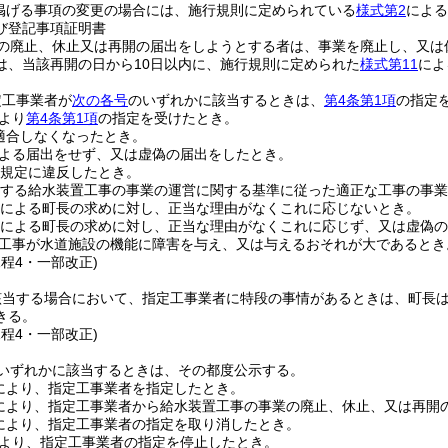
掲げる事項の変更の場合には、施行規則に定められている
様式第2
による
び登記事項証明書
の廃止、休止又は再開の届出をしようとする者は、事業を廃止し、又は
は、当該再開の日から10日以内に、施行規則に定められた
様式第11
によ
定工事業者が
次の各号
のいずれかに該当するときは、
第4条第1項
の指定
より
第4条第1項
の指定を受けたとき。
適合しなくなったとき。
よる届出をせず、又は虚偽の届出をしたとき。
規定に違反したとき。
する給水装置工事の事業の運営に関する基準に従った適正な工事の事業
による町長の求めに対し、正当な理由がなくこれに応じないとき。
による町長の求めに対し、正当な理由がなくこれに応じず、又は虚偽の
工事が水道施設の機能に障害を与え、又は与えるおそれが大であるとき
規程4・一部改正)
該当する場合において、指定工事業者に特段の事情があるときは、町長は
きる。
規程4・一部改正)
いずれかに該当するときは、その都度公示する。
により、指定工事業者を指定したとき。
により、指定工事業者から給水装置工事の事業の廃止、休止、又は再開
により、指定工事業者の指定を取り消したとき。
より、指定工事業者の指定を停止したとき。