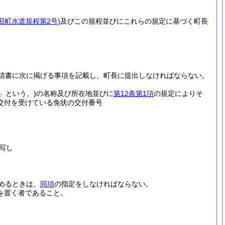
柴田町水道規程第2号)
及びこの規程並びにこれらの規定に基づく町長
請書に次に掲げる事項を記載し、町長に提出しなければならない。
」という。)
の名称及び所在地並びに
第12条第1項
の規定によりそ
交付を受けている免状の交付番号
写し
めるときは、
同項
の指定をしなければならない。
を置く者であること。