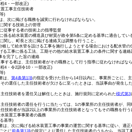
規程4・一部改正)
装置工事主任技術者
等)
は、次に掲げる職務を誠実に行わなければならない。
に関する技術上の管理
に従事する者の技術上の指導監督
に係る給水装置の構造及び材質が政令第5条に定める基準に適合してい
に関し、町長と次に掲げる連絡又は調整を行うこと。
分岐して給水管を設ける工事を施行しようとする場合における配水管の
げる工事に係る工法、工期その他の給水装置工事上の条件に関する連絡
事を完了した旨の連絡
従事する者は、主任技術者がその職務として行う指導に従わなければな
規程4・令2訓令10・一部改正)
等)
者は、
第4条第1項
の指定を受けた日から14日以内に、事業所ごとに、
、その選任した主任技術者が欠けるに至ったときは、当該事由が発生した
、主任技術者を選任又は解任したときは、施行規則に定められた
様式第3
、主任技術者の選任を行うに当たっては、1の事業所の主任技術者が、同
主任技術者が当該2以上の事業所の主任技術者となってもその職務を行
給水装置工事事業者の義務
る基準)
者は、次に掲げる給水装置工事の事業の運営に関する基準に従い、適正
ごとに
前条第1項
の規定により選任した主任技術者のうちから、当該工