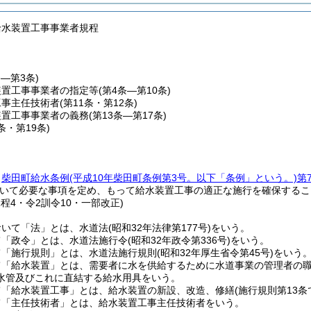
給水装置工事事業者規程
条―第3条)
装置工事事業者の指定等
(第4条―第10条)
工事主任技術者
(第11条・第12条)
装置工事事業者の義務
(第13条―第17条)
8条・第19条)
、
柴田町給水条例
(平成10年柴田町条例第3号。以下「条例」という。)
第
いて必要な事項を定め、もって給水装置工事の適正な施行を確保するこ
規程4・令2訓令10・一部改正)
おいて「法」とは、水道法
(昭和32年法律第177号)
をいう。
て「政令」とは、水道法施行令
(昭和32年政令第336号)
をいう。
て「施行規則」とは、水道法施行規則
(昭和32年厚生省令第45号)
をいう
て「給水装置」とは、需要者に水を供給するために水道事業の管理者の
水管及びこれに直結する給水用具をいう。
て「給水装置工事」とは、給水装置の新設、改造、修繕
(施行規則第13
て「主任技術者」とは、給水装置工事主任技術者をいう。