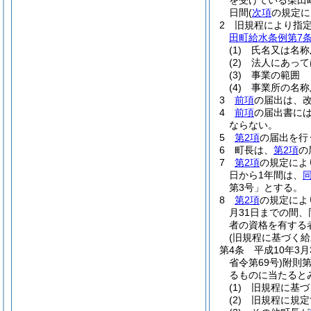
を受けている柴田
日間
(
次項
の規定に
2
旧規程により指定
田町給水条例第7条
(1)
氏名又は名称
(2)
法人にあって
(3)
事業の範囲
(4)
事業所の名称
3
前項
の届出は、改
4
前項
の届出書に
ならない。
5
第2項
の届出を行
6
町長は、
第2項
の
7
第2項
の規定によ
日から1年間は、
第3号」とする。
8
第2項
の規定によ
月31日までの間
者の資格を有する
(旧規程に基づく
第4条
平成10年3
省令第69号)
附則第
るものに当たると
(1)
旧規程に基づ
(2)
旧規程に規定