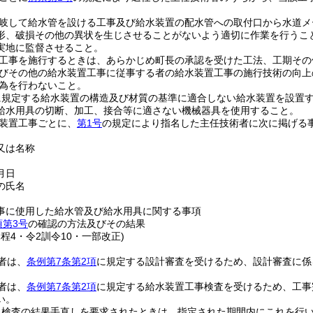
岐して給水管を設ける工事及び給水装置の配水管への取付口から水道メ
形、破損その他の異状を生じさせることがないよう適切に作業を行うこ
実地に監督させること。
工事を施行するときは、あらかじめ町長の承認を受けた工法、工期その
びその他の給水装置工事に従事する者の給水装置工事の施行技術の向上
為を行わないこと。
に規定する給水装置の構造及び材質の基準に適合しない給水装置を設置
給水用具の切断、加工、接合等に適さない機械器具を使用すること。
装置工事ごとに、
第1号
の規定により指名した主任技術者に次に掲げる
又は名称
月日
の氏名
事に使用した給水管及び給水用具に関する事項
項第3号
の確認の方法及びその結果
規程4・令2訓令10・一部改正)
者は、
条例第7条第2項
に規定する設計審査を受けるため、設計審査に係
者は、
条例第7条第2項
に規定する給水装置工事検査を受けるため、工事
い。
、検査の結果手直しを要求されたときは、指定された期間内にこれを行