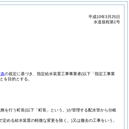
平成10年3月25日
水道規程第1号
7条
の規定に基づき、指定給水装置工事事業者
(以下「指定工事業
とを目的とする。
。
職務を行う町長
(以下「町長」という。)
が管理する配水管から分岐
条で定める給水装置の軽微な変更を除く。)
又は撤去の工事をいう。