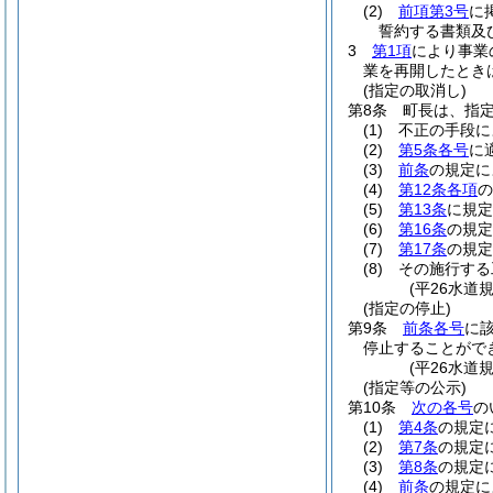
(2)
前項第3号
に
誓約する書類及
3
第1項
により事業
業を再開したとき
(指定の取消し)
第8条
町長は、指
(1)
不正の手段に
(2)
第5条各号
に
(3)
前条
の規定に
(4)
第12条各項
の
(5)
第13条
に規定
(6)
第16条
の規定
(7)
第17条
の規定
(8)
その施行する
(平26水道
(指定の停止)
第9条
前条各号
に
停止することがで
(平26水道
(指定等の公示)
第10条
次の各号
の
(1)
第4条
の規定
(2)
第7条
の規定
(3)
第8条
の規定
(4)
前条
の規定に