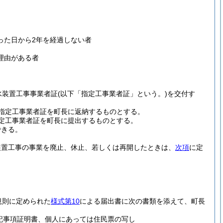
った日から2年を経過しない者
理由がある者
水装置工事事業者証
(以下「指定工事業者証」という。)
を交付す
指定工事業者証を町長に返納するものとする。
定工事業者証を町長に提出するものとする。
できる。
装置工事の事業を廃止、休止、若しくは再開したときは、
次項
に定
規則に定められた
様式第10
による届出書に次の書類を添えて、町長
記事項証明書、個人にあっては住民票の写し