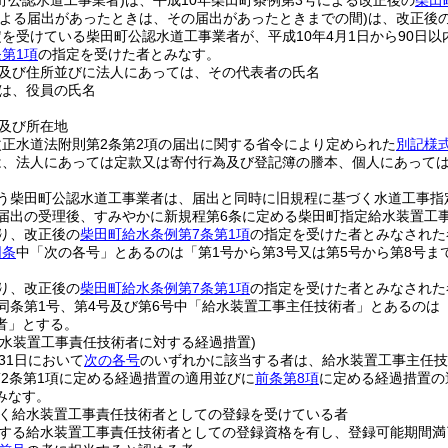
町公認水道工事業者)
は、平成10年柴田町条例第3号による改正後の
柴田
よる届出があったときは、その届出があったときまでの間)
は、改正後
を受けている柴田町公認水道工事業者が、平成10年4月1日から90日以
第1項
の指定を受けた者とみなす。
及び住所並びに法人にあっては、その代表者の氏名
は、役員の氏名
及び所在地
正水道法附則第2条第2項の届出に関する省令により定められた
別記様
は、法人にあっては定款又は寄付行為及び登記簿の謄本、個人にあって
う柴田町公認水道工事業者は、届出と同時に旧規程に基づく水道工事指
届出の受理後、すみやかに新規程第6条に定める柴田町指定給水装置工
り、改正後の
柴田町給水条例第7条第1項
の指定を受けた者とみなされた
同条
中「次の各号」とあるのは「第1号から第3号又は第5号から第8号ま
り、改正後の
柴田町給水条例第7条第1項
の指定を受けた者とみなされた
、同条第1号、第4号及び第6号中「給水装置工事主任技術者」とあるの
者」とする。
給水装置工事責任技術者に対する経過措置)
月31日において
次の各号
のいずれかに該当する者は、給水装置工事主任技
2条第1項に定める経過措置の適用並びに
前条第8項
に定める経過措置の
みなす。
く給水装置工事責任技術者としての登録を受けている者
する給水装置工事責任技術者としての登録資格を有し、登録可能期間満