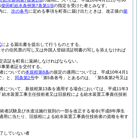
町給水条例第7条第1項
の適用については、平成10年4月1日から90
の
柴田町給水条例第7条第1項
の指定を受けた者とみなす。
内に、
次の各号
に定める事項を町長に届け出たときは、改正後の
柴
式
による届出書を提出して行うものとする。
はその住民票の写し又は外国人登録済証明書の写しを添えなければ
定店証を町長に返納しなければならない。
事事業者証を交付する。
者についての
本規程第8条
の規定の適用については、平成10年4月1
で」と、
同条第2号
中「第5条各号」とあるのは、「第5条第2号又は
者について、新規程第13条を適用する場合においては、平成11年3
は「給水装置工事主任技術者又は旧規程による給水装置工事責任技術
術者試験及び水道法施行規則の一部を改正する省令
(平成8年厚生
適用に当たり、旧規程による給水装置工事責任技術者の資格を有す
了していない者