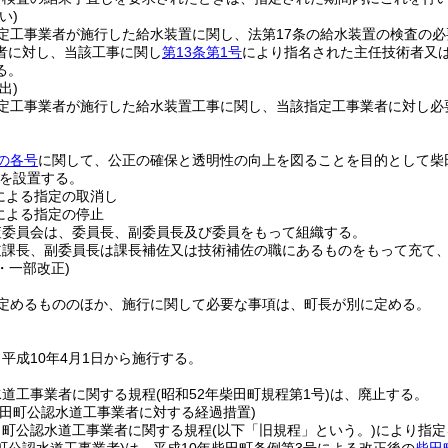
い)
定工事業者が施行した給水装置に関し、法第17条の給水装置の検査の
者に対し、当該工事に関し
第13条第1号
により指名された主任技術者又
る。
出)
定工事業者が施行した給水装置工事に関し、当該指定工事業者に対し必
の各号
に関して、公正の確保と透明性の向上を図ることを目的として柴
を設置する。
による指定の取消し
による指定の停止
査委員会は、委員長、副委員長及び委員をもって組織する。
道課長、副委員長は課長補佐又は技術補佐の職にあるものをもって充て
0・一部改正)
定めるもののほか、施行に関して必要な事項は、町長が別に定める。
平成10年4月1日から施行する。
水道工事業者に関する規程
(昭和52年柴田町規程第1号)
は、廃止する。
柴田町公認水道工事業者に対する経過措置)
田町公認水道工事業者に関する規程
(以下「旧規程」という。)
により指定