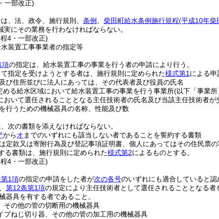
0・一部改正)
者は、法、政令、施行規則、
条例
、
柴田町給水条例施行規程
(平成10年
誠実にその業務を行わなければならない。
規程4・一部改正)
給水装置工事事業者の指定等
1項
の指定は、給水装置工事の事業を行う者の申請により行う。
して指定を受けようとする者は、施行規則に定められた
様式第1
による申
及び住所並びに法人にあっては、その代表者及び役員の氏名
定める給水区域において給水装置工事の事業を行う事業所
(以下「事業所
において選任されることとなる主任技術者の氏名及び当該主任技術者が
を行うための機械器具の名称、性能及び数
は、次の書類を添えなければならない。
ア
から
オ
までのいずれにも該当しない者であることを誓約する書類
は定款又は寄附行為及び登記事項証明書、個人にあってはその住民票の
する書類は、施行規則に定められた
様式第2
によるものとする。
規程4・一部改正)
第1項
の指定の申請をした者が
次の各号
のいずれにも適合していると認
、
第12条第1項
の規定により主任技術者として選任されることとなる者
械器具を有する者であること。
、その他の管の切断用の機械器具
イプねじ切り器、その他の管の加工用の機械器具