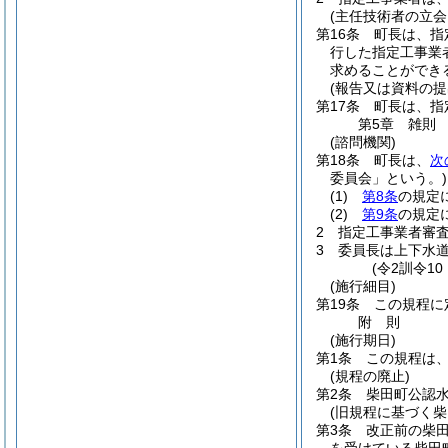
(主任技術者の立会
第16条
町長は、指
行した指定工事業
求めることができ
(報告又は資料の提
第17条
町長は、指
第5章
雑則
(諮問機関)
第18条
町長は、
次
委員会」という。)
(1)
第8条
の規定
(2)
第9条
の規定
2
指定工事業者審
3
委員長は上下水
(令2訓令1
(施行細目)
第19条
この規程に
附
則
(施行期日)
第1条
この規程は、
(規程の廃止)
第2条
柴田町公認
(旧規程に基づく
第3条
改正前の柴