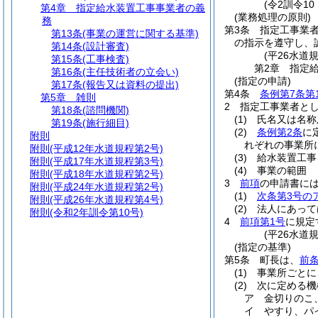
(令2訓令1
第4章
指定給水装置工事事業者の義
(業務処理の原則)
務
第3条
指定工事業
第13条
(事業の運営に関する基準)
の指示を遵守し、
第14条
(設計審査)
(平26水道
第15条
(工事検査)
第2章
指定
第16条
(主任技術者の立会い)
(指定の申請)
第17条
(報告又は資料の提出)
第4条
条例第7条第
第5章
雑則
2
指定工事業者と
第18条
(諮問機関)
(1)
氏名又は名称
第19条
(施行細目)
(2)
条例第2条
に
附則
れぞれの事業所
附則
(平成12年水道規程第2号)
(3)
給水装置工事
附則
(平成17年水道規程第3号)
(4)
事業の範囲
附則
(平成18年水道規程第2号)
3
前項
の申請書に
附則
(平成24年水道規程第2号)
(1)
次条第3号の
附則
(平成26年水道規程第4号)
(2)
法人にあって
附則
(令和2年訓令第10号)
4
前項第1号
に規定
(平26水道
(指定の基準)
第5条
町長は、
前条
(1)
事業所ごとに
(2)
次に定める機
ア
金切りのこ
イ
やすり、パ