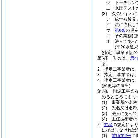
ウ
トーチラン
エ
水圧テスト
(3)
次のいずれに
ア
成年被後見
イ
法に違反し
ウ
第8条
の規
エ
その業務に
オ
法人であっ
(平26水道
(指定工事業者証の
第6条
町長は、
第4
る。
2
指定工事業者は
3
指定工事業者は
4
指定工事業者は
(変更等の届出)
第7条
指定工事業
めるところにより
(1)
事業所の名称
(2)
氏名又は名称
(3)
法人にあって
(4)
主任技術者の
2
前項
の規定によ
に提出しなければ
(1)
前項第2号
に