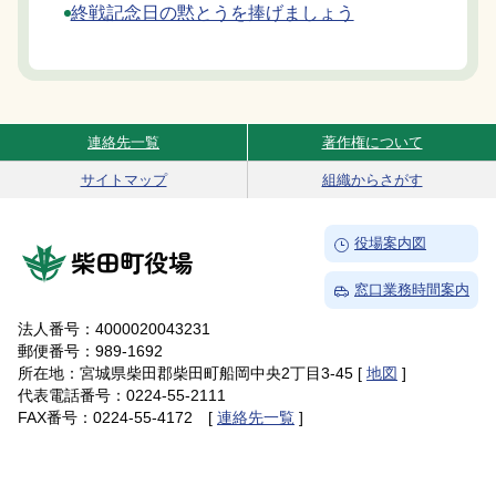
終戦記念日の黙とうを捧げましょう
連絡先一覧
著作権について
Site Navigation
サイトマップ
組織からさがす
→
役場案内図
柴田町役場
→
窓口業務時間案内
法人番号：4000020043231
郵便番号：989-1692
所在地：宮城県柴田郡柴田町船岡中央2丁目3-45 [
地図
]
代表電話番号：0224-55-2111
FAX番号：0224-55-4172 [
連絡先一覧
]