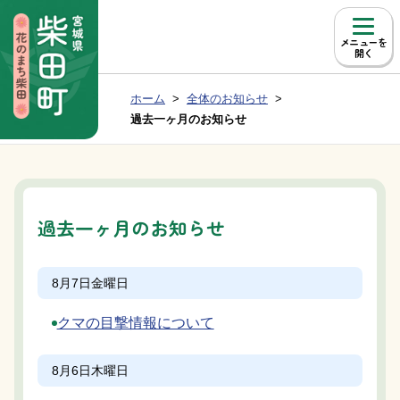
本文へ移動
メニュー
現在位置：
ホーム
全体のお知らせ
Group NAV
BreadCrumb
過去一ヶ月のお知らせ
過去一ヶ月のお知らせ
8月7日
金曜日
クマの目撃情報について
8月6日
木曜日