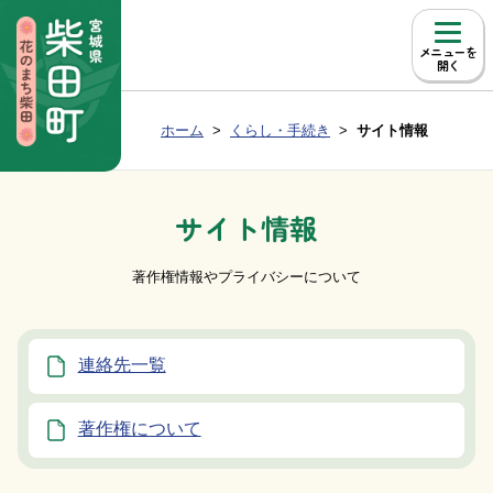
本文へ移動
メニュー
Group NAV
現在位置：
ホーム
くらし・手続き
サイト情報
BreadCrumb
サイト情報
著作権情報やプライバシーについて
連絡先一覧
著作権について