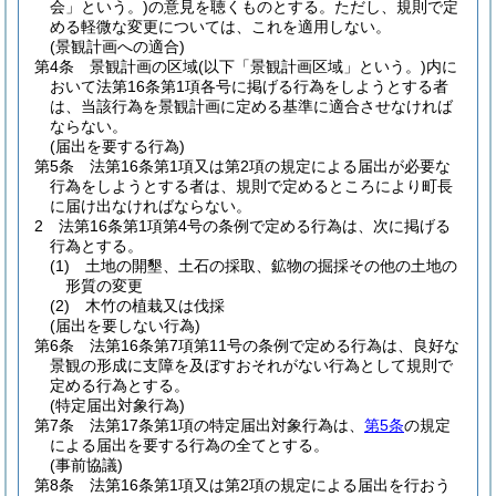
会」という。)
の意見を聴くものとする。
ただし、規則で定
める軽微な変更については、これを適用しない。
(景観計画への適合)
第4条
景観計画の区域
(以下「景観計画区域」という。)
内に
おいて法第16条第1項各号に掲げる行為をしようとする者
は、当該行為を景観計画に定める基準に適合させなければ
ならない。
(届出を要する行為)
第5条
法第16条第1項又は第2項の規定による届出が必要な
行為をしようとする者は、規則で定めるところにより町長
に届け出なければならない。
2
法第16条第1項第4号の条例で定める行為は、次に掲げる
行為とする。
(1)
土地の開墾、土石の採取、鉱物の掘採その他の土地の
形質の変更
(2)
木竹の植栽又は伐採
(届出を要しない行為)
第6条
法第16条第7項第11号の条例で定める行為は、良好な
景観の形成に支障を及ぼすおそれがない行為として規則で
定める行為とする。
(特定届出対象行為)
第7条
法第17条第1項の特定届出対象行為は、
第5条
の規定
による届出を要する行為の全てとする。
(事前協議)
第8条
法第16条第1項又は第2項の規定による届出を行おう