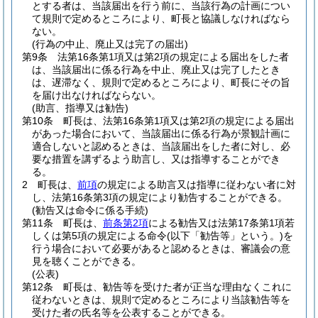
とする者は、当該届出を行う前に、当該行為の計画につい
て規則で定めるところにより、町長と協議しなければなら
ない。
(行為の中止、廃止又は完了の届出)
第9条
法第16条第1項又は第2項の規定による届出をした者
は、当該届出に係る行為を中止、廃止又は完了したとき
は、遅滞なく、規則で定めるところにより、町長にその旨
を届け出なければならない。
(助言、指導又は勧告)
第10条
町長は、法第16条第1項又は第2項の規定による届出
があった場合において、当該届出に係る行為が景観計画に
適合しないと認めるときは、当該届出をした者に対し、必
要な措置を講ずるよう助言し、又は指導することができ
る。
2
町長は、
前項
の規定による助言又は指導に従わない者に対
し、法第16条第3項の規定により勧告することができる。
(勧告又は命令に係る手続)
第11条
町長は、
前条第2項
による勧告又は法第17条第1項若
しくは第5項の規定による命令
(以下「勧告等」という。)
を
行う場合において必要があると認めるときは、審議会の意
見を聴くことができる。
(公表)
第12条
町長は、勧告等を受けた者が正当な理由なくこれに
従わないときは、規則で定めるところにより当該勧告等を
受けた者の氏名等を公表することができる。