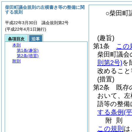
柴田町議会規則の左横書き等の整備に関
する規則
○柴田町
平成22年3月30日 議会規則第2号
(平成22年4月1日施行)
(趣旨)
条項目次
沿革
第1条
この
本則
第1条
(趣旨)
柴田町議会
第2条
(措置)
附則
則第2号)
を
改めること
(措置)
第2条
既存
おいて、左
語等の整備
する条例
(
附
則
この規則
は