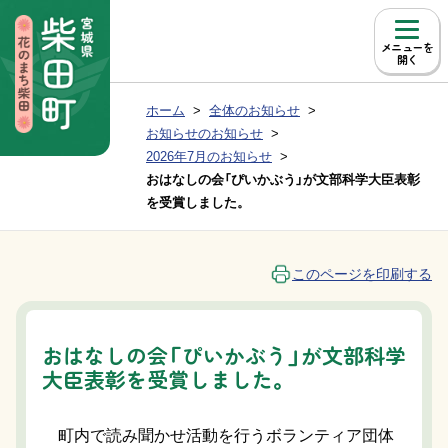
本文へ移動
メニュー
現在位置：
ホーム
全体のお知らせ
Group NAV
BreadCrumb
お知らせのお知らせ
2026年7月のお知らせ
おはなしの会「ぴいかぶう」が文部科学大臣表彰
を受賞しました。
このページを印刷する
おはなしの会「ぴいかぶう」が文部科学
大臣表彰を受賞しました。
町内で読み聞かせ活動を行うボランティア団体