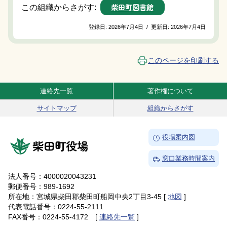
柴田町図書館
この組織からさがす:
登録日:
2026年7月4日
/
更新日:
2026年7月4日
このページを印刷する
連絡先一覧
著作権について
Site Navigation
サイトマップ
組織からさがす
→
役場案内図
柴田町役場
→
窓口業務時間案内
法人番号：4000020043231
郵便番号：989-1692
所在地：宮城県柴田郡柴田町船岡中央2丁目3-45 [
地図
]
代表電話番号：0224-55-2111
FAX番号：0224-55-4172 [
連絡先一覧
]