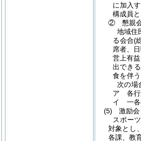
に加入
構成員
② 懇親
地域住
る会合
(
席者、日
営上有益
出できる
食を伴う
次の場
ア 各行
イ 一各
(5)
激励会
スポーツ
対象とし、
各課、教