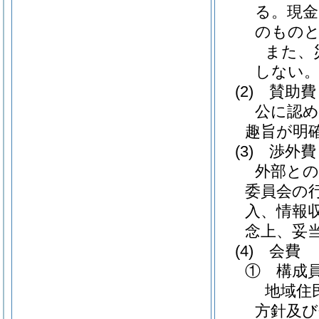
る。現金
のもの
また、
しない
(2)
賛助費
公に認
趣旨が明確
(3)
渉外費
外部との
委員会の
入、情報
念上、妥
(4)
会費
① 構成
地域住
方針及び