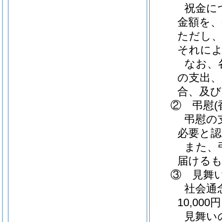
祝金に
金額を、
ただし
それに
なお、
の支出
合、及び
② 弔慰
弔慰の
必要と認
また、
届ける
③ 見舞
社会通
10,00
見舞い