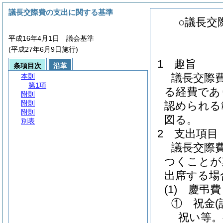
議長交際費の支出に関する基準
○議長交
平成16年4月1日 議会基準
(平成27年6月9日施行)
1 趣旨
条項目次
沿革
議長交際
本則
第1項
る経費であ
附則
附則
認められる
附則
図る。
別表
2 支出項目
議長交際
つくことが
出席する場
(1)
慶弔費
① 祝金
祝い等。