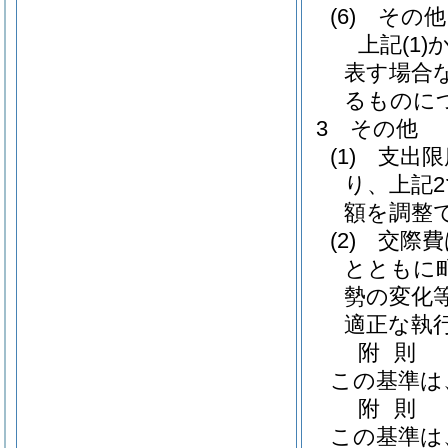
(6)
その他
上記
(1)
表す場合
るものに
3 その他
(1)
支出限
り、上記
額を調整
(2)
交際費
とともに
勢の変化
適正な執
附
則
この基準は
附
則
この基準は