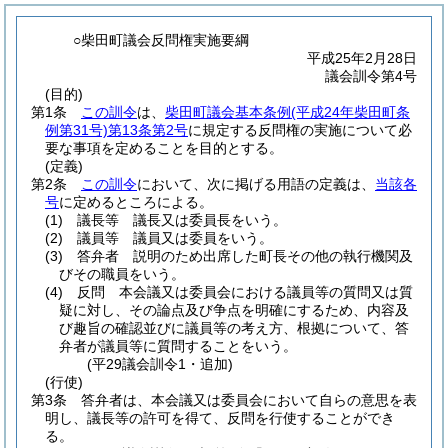
○柴田町議会反問権実施要綱
平成25年2月28日
議会訓令第4号
(目的)
第1条
この訓令
は、
柴田町議会基本条例
(平成24年柴田町条
例第31号)
第13条第2号
に規定する反問権の実施について必
要な事項を定めることを目的とする。
(定義)
第2条
この訓令
において、次に掲げる用語の定義は、
当該各
号
に定めるところによる。
(1)
議長等 議長又は委員長をいう。
(2)
議員等 議員又は委員をいう。
(3)
答弁者 説明のため出席した町長その他の執行機関及
びその職員をいう。
(4)
反問 本会議又は委員会における議員等の質問又は質
疑に対し、その論点及び争点を明確にするため、内容及
び趣旨の確認並びに議員等の考え方、根拠について、答
弁者が議員等に質問することをいう。
(平29議会訓令1・追加)
(行使)
第3条
答弁者は、本会議又は委員会において自らの意思を表
明し、議長等の許可を得て、反問を行使することができ
る。