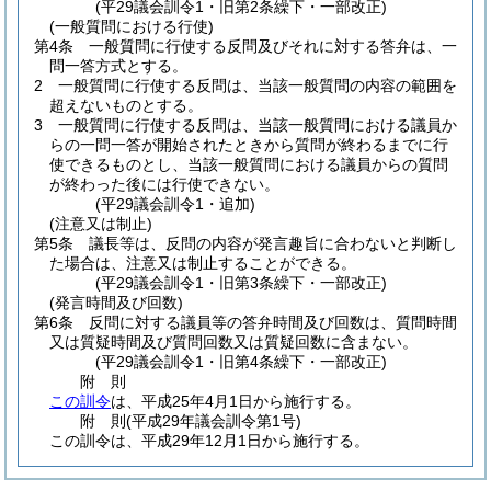
(平29議会訓令1・旧第2条繰下・一部改正)
(一般質問における行使)
第4条
一般質問に行使する反問及びそれに対する答弁は、一
問一答方式とする。
2
一般質問に行使する反問は、当該一般質問の内容の範囲を
超えないものとする。
3
一般質問に行使する反問は、当該一般質問における議員か
らの一問一答が開始されたときから質問が終わるまでに行
使できるものとし、当該一般質問における議員からの質問
が終わった後には行使できない。
(平29議会訓令1・追加)
(注意又は制止)
第5条
議長等は、反問の内容が発言趣旨に合わないと判断し
た場合は、注意又は制止することができる。
(平29議会訓令1・旧第3条繰下・一部改正)
(発言時間及び回数)
第6条
反問に対する議員等の答弁時間及び回数は、質問時間
又は質疑時間及び質問回数又は質疑回数に含まない。
(平29議会訓令1・旧第4条繰下・一部改正)
附
則
この訓令
は、平成25年4月1日から施行する。
附
則
(平成29年
議会訓令第1号)
この訓令は、平成29年12月1日から施行する。