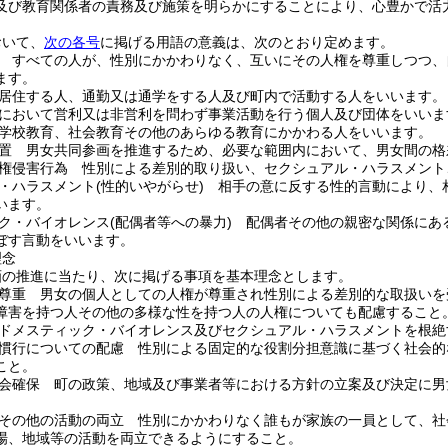
及び教育関係者の責務及び施策を明らかにすることにより、心豊かで活
おいて、
次の各号
に掲げる用語の意義は、次のとおり定めます。
 すべての人が、性別にかかわりなく、互いにその人権を尊重しつつ、
ます。
居住する人、通勤又は通学をする人及び町内で活動する人をいいます。
において営利又は非営利を問わず事業活動を行う個人及び団体をいいま
学校教育、社会教育その他のあらゆる教育にかかわる人をいいます。
置 男女共同参画を推進するため、必要な範囲内において、男女間の格
権侵害行為 性別による差別的取り扱い、セクシュアル・ハラスメント
・ハラスメント
(性的いやがらせ)
相手の意に反する性的言動により、相
います。
ク・バイオレンス
(配偶者等への暴力)
配偶者その他の親密な関係にある
ぼす言動をいいます。
理念
画の推進に当たり、次に掲げる事項を基本理念とします。
尊重 男女の個人としての人権が尊重され性別による差別的な取扱いを
障害を持つ人その他の多様な性を持つ人の人権についても配慮すること
ドメスティック・バイオレンス及びセクシュアル・ハラスメントを根絶
慣行についての配慮 性別による固定的な役割分担意識に基づく社会的
こと。
会確保 町の政策、地域及び事業者等における方針の立案及び決定に男
その他の活動の両立 性別にかかわりなく誰もが家族の一員として、社
場、地域等の活動を両立できるようにすること。