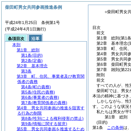
柴田町男女共同参画推進条例
○柴田町男女
平成24年1月25日 条例第1号
目次
(平成24年4月1日施行)
前文
第1章
総則
(第1
条項目次
沿革
第2章
基本理念
(
本則
第3章
町、住民
第1章
総則
第4章
男女共同
第1条
(目的)
第5章
男女共同
第2条
(定義)
第6章
柴田町男
第2章
基本理念
第7章
雑則
(第22
第3条
附則
第3章
町、住民、事業者及び教育関
前文
係者の責務
すべての人が、性
第4条
(町の責務)
柴田町では、男女
第5条
(住民の責務)
本法の精神に基づき
第6条
(事業者の責務)
しかしながら、性
第7条
(教育関係者の責務)
す。このような状況
第4章
男女共同参画の推進を阻害す
私たちは男女が平
る行為の制限
第1章
総則
第8条
(性別による権利侵害の禁止)
(目的)
第9条
(情報に関する留意)
第1条
この条例
は
第5章
男女共同参画を推進するため