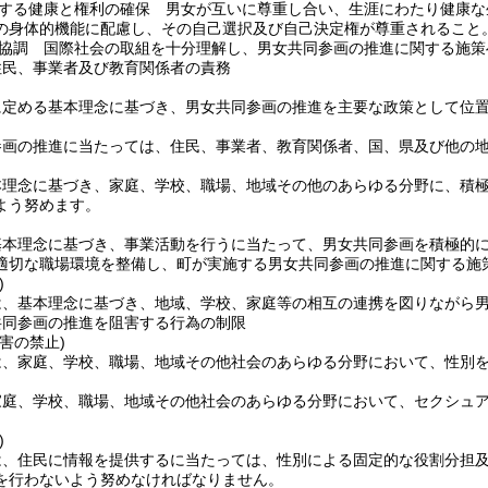
する健康と権利の確保 男女が互いに尊重し合い、生涯にわたり健康な
の身体的機能に配慮し、その自己選択及び自己決定権が尊重されること
協調 国際社会の取組を十分理解し、男女共同参画の推進に関する施策
住民、事業者及び教育関係者の責務
に定める基本理念に基づき、男女共同参画の推進を主要な政策として位
参画の推進に当たっては、住民、事業者、教育関係者、国、県及び他の
本理念に基づき、家庭、学校、職場、地域その他のあらゆる分野に、積
よう努めます。
基本理念に基づき、事業活動を行うに当たって、男女共同参画を積極的
適切な職場環境を整備し、町が実施する男女共同参画の推進に関する施
)
は、基本理念に基づき、地域、学校、家庭等の相互の連携を図りながら
共同参画の推進を阻害する行為の制限
害の禁止)
は、家庭、学校、職場、地域その他社会のあらゆる分野において、性別
家庭、学校、職場、地域その他社会のあらゆる分野において、セクシュ
)
は、住民に情報を提供するに当たっては、性別による固定的な役割分担
を行わないよう努めなければなりません。