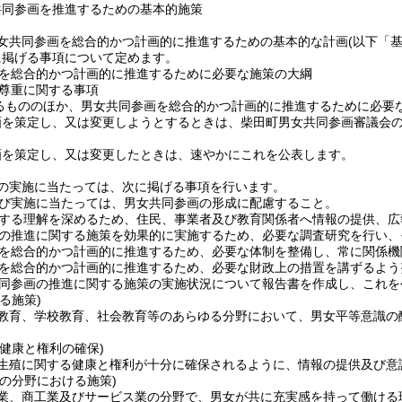
共同参画を推進するための基本的施策
女共同参画を総合的かつ計画的に推進するための基本的な計画
(以下「
に掲げる事項について定めます。
を総合的かつ計画的に推進するために必要な施策の大綱
尊重に関する事項
るもののほか、男女共同参画を総合的かつ計画的に推進するために必要
画を策定し、又は変更しようとするときは、柴田町男女共同参画審議会
。
画を策定し、又は変更したときは、速やかにこれを公表します。
の実施に当たっては、次に掲げる事項を行います。
び実施に当たっては、男女共同参画の形成に配慮すること。
する理解を深めるため、住民、事業者及び教育関係者へ情報の提供、広
の推進に関する施策を効果的に実施するため、必要な調査研究を行い、
を総合的かつ計画的に推進するため、必要な体制を整備し、常に関係機
を総合的かつ計画的に推進するため、必要な財政上の措置を講ずるよう
同参画の推進に関する施策の実施状況について報告書を作成し、これを
る施策)
教育、学校教育、社会教育等のあらゆる分野において、男女平等意識の
。
健康と権利の確保)
生殖に関する健康と権利が十分に確保されるように、情報の提供及び意
の分野における施策)
業、商工業及びサービス業の分野で、男女が共に充実感を持って働ける