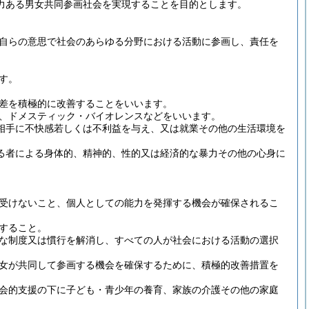
力ある男女共同参画社会を実現することを目的とします。
自らの意思で社会のあらゆる分野における活動に参画し、責任を
す。
差を積極的に改善することをいいます。
、ドメスティック・バイオレンスなどをいいます。
手に不快感若しくは不利益を与え、又は就業その他の生活環境を
者による身体的、精神的、性的又は経済的な暴力その他の心身に
受けないこと、個人としての能力を発揮する機会が確保されるこ
。
すること。
な制度又は慣行を解消し、すべての人が社会における活動の選択
女が共同して参画する機会を確保するために、積極的改善措置を
会的支援の下に子ども・青少年の養育、家族の介護その他の家庭