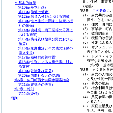
町、住民、事業者
の基本的施策
(定義)
第10条
(基本計画)
第2条
この条例
に
第11条
(施策の策定)
(1)
男女共同参画
第12条
(教育の分野における施策)
担うことをいい
第13条
(性と生殖に関する健康と権
(2)
住民 町内に
利の確保)
(3)
事業者 町内
第14条
(農林業、商工業等の分野に
(4)
教育関係者 
おける施策)
(5)
積極的改善措
第15条
(防災及び復興分野における
(6)
性別による人
施策)
(7)
セクシュアル
第16条
(家庭生活とその他の活動の
害することをい
両立支援)
(8)
ドメスティッ
第17条
(積極的改善措置)
有害な影響を及
第18条
(性別による人権侵害に対す
第2章
基本
る支援)
第3条
男女共同参
第19条
(苦情及び意見)
(1)
男女の人権の
第20条
(国際社会との協調)
と及び性同一性
第6章
柴田町男女共同参画審議会
(2)
暴力の根絶 
第21条
(審議会の設置)
(3)
社会制度又は
第7章
雑則
を自由に行える
第22条
(委任)
(4)
共同参画の機
附則
とること。
(5)
家庭生活及び
生活、学校、職