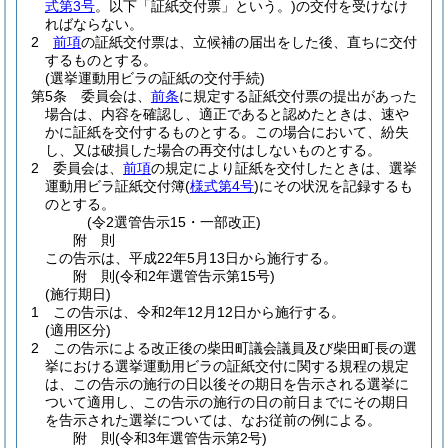
式第3号
。以下「証紙交付票」という。)
の交付を受けなけ
ればならない。
2
前項
の証紙交付票は、立候補の届出をした後、直ちに交付
するものとする。
(選挙運動用ビラの証紙の交付手続)
第5条
委員会は、
前条
に規定する証紙交付票の提出があった
場合は、内容を確認し、適正であると認めたときは、速や
かに証紙を交付するものとする。
この場合において、紛失
し、又は破損した場合の再交付はしないものとする。
2
委員会は、
前項
の規定により証紙を交付したときは、選挙
運動用ビラ証紙交付簿
(
様式第4号
)
にその状況を記録するも
のとする。
(令2選管告示15・一部改正)
附
則
この告示は、平成22年5月13日から施行する。
附
則
(令和2年
選管告示第15号)
(施行期日)
1
この告示は、令和2年12月12日から施行する。
(適用区分)
2
この告示による改正後の柴田町議会議員及び柴田町長の選
挙における選挙運動用ビラの証紙交付に関する規程の規定
は、この告示の施行の日以後その期日を告示される選挙に
ついて適用し、この告示の施行の日の前日までにその期日
を告示された選挙については、なお従前の例による。
附
則
(令和3年
選管告示第2号)