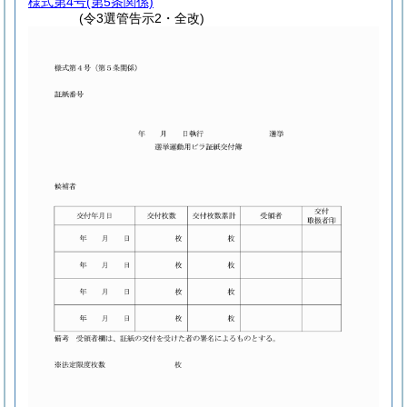
様式第4号
(第5条関係)
(令3選管告示2・全改)