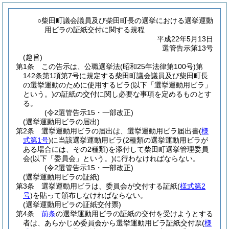
○柴田町議会議員及び柴田町長の選挙における選挙運動
用ビラの証紙交付に関する規程
平成22年5月13日
選管告示第13号
(趣旨)
第1条
この告示は、公職選挙法
(昭和25年法律第100号)
第
142条第1項第7号に規定する柴田町議会議員及び柴田町長
の選挙運動のために使用するビラ
(以下「選挙運動用ビラ」
という。)
の証紙の交付に関し必要な事項を定めるものとす
る。
(令2選管告示15・一部改正)
(選挙運動用ビラの届出)
第2条
選挙運動用ビラの届出は、選挙運動用ビラ届出書
(
様
式第1号
)
に当該選挙運動用ビラ
(2種類の選挙運動用ビラが
ある場合には、その2種類)
を添付して柴田町選挙管理委員
会
(以下「委員会」という。)
に行わなければならない。
(令2選管告示15・一部改正)
(選挙運動用ビラの証紙)
第3条
選挙運動用ビラは、委員会が交付する証紙
(
様式第2
号
)
を貼って頒布しなければならない。
(選挙運動用ビラの証紙交付票)
第4条
前条
の選挙運動用ビラの証紙の交付を受けようとする
者は、あらかじめ委員会から選挙運動用ビラ証紙交付票
(
様