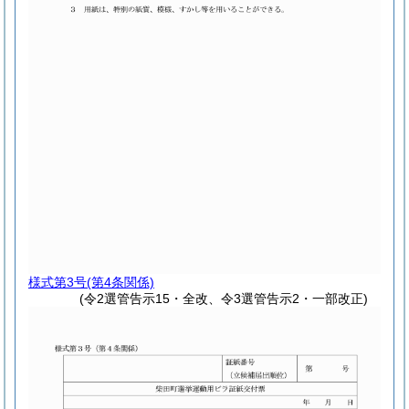
様式第3号
(第4条関係)
(令2選管告示15・全改、令3選管告示2・一部改正)