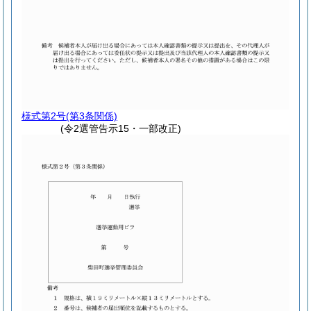
様式第2号
(第3条関係)
(令2選管告示15・一部改正)