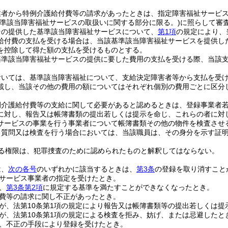
業者から特例介護給付費等の請求があったときは、指定障害福祉サービ
基準該当障害福祉サービスの取扱いに関する部分に限る。)
に照らして審
その提供した基準該当障害福祉サービスについて、
第1項
の規定により、
給付費の支払を受ける場合は、当該基準該当障害福祉サービスを提供し
を控除して得た額の支払を受けるものとする。
基準該当障害福祉サービスの提供に要した費用の支払を受ける際、当該
おいては、基準該当障害福祉について、支給決定障害者等から支払を受
載し、当該その他の費用の額についてはそれぞれ個別の費用ごとに区分
例介護給付費等の支給に関して必要があると認めるときは、登録事業者
に対し、報告又は帳簿書類の提出若しくは提示を命じ、これらの者に対
サービスの事業を行う事業者について帳簿書類その他の物件を検査させ
る質問又は検査を行う場合においては、当該職員は、その身分を示す証
る権限は、犯罪捜査のために認められたものと解釈してはならない。
は、
次の各号
のいずれかに該当するときは、
第3条
の登録を取り消すこと
サービス事業者の指定を受けたとき。
、
第3条第2項
に規定する基準を満たすことができなくなったとき。
費等の請求に関し不正があったとき。
が、法第10条第1項の規定により報告又は帳簿書類等の提出若しくは
が、法第10条第1項の規定による検査を拒み、妨げ、または忌避したと
、不正の手段により登録を受けたとき。