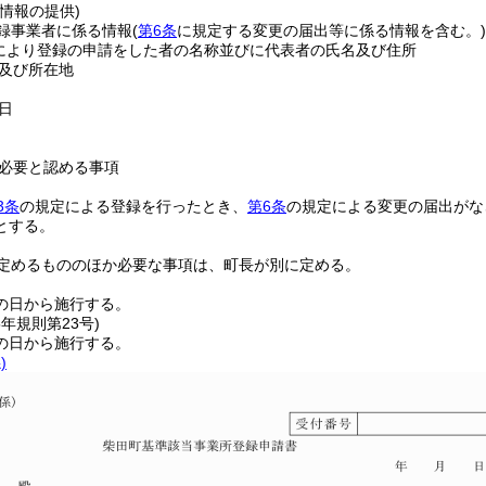
情報の提供)
録事業者に係る情報
(
第6条
に規定する変更の届出等に係る情報を含む。)
により登録の申請をした者の名称並びに代表者の氏名及び住所
及び所在地
日
必要と認める事項
3条
の規定による登録を行ったとき、
第6条
の規定による変更の届出がな
とする。
定めるもののほか必要な事項は、町長が別に定める。
の日から施行する。
5年
規則第23号)
の日から施行する。
)