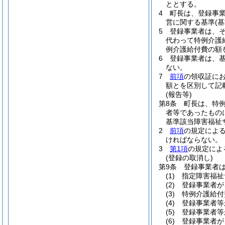
ととする。
4
町長は、登録事
営に関する基準
(
5
登録事業者は、
代わって特例介護
例介護給付費の額
6
登録事業者は、
ない。
7
前項
の領収証に
額とを区別して記
(報告等)
第8条
町長は、特
者等であったもの
基準該当障害福祉
2
前項
の規定によ
ければならない。
3
第1項
の規定によ
(登録の取消し)
第9条
登録事業者
(1)
指定障害福祉
(2)
登録事業者が
(3)
特例介護給付
(4)
登録事業者等
(5)
登録事業者等
(6)
登録事業者が