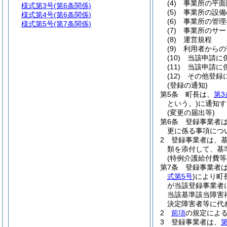
(4)
事業所の平面
様式第3号
(第6条関係)
(5)
事業所の設備
様式第4号
(第6条関係)
(6)
事業所の管理
様式第5号
(第7条関係)
(7)
事業所のサー
(8)
運営規程
(9)
利用者からの
(10)
当該申請に
(11)
当該申請に
(12)
その他登録
(登録の通知)
第5条
町長は、
第3
という。)
に通知す
(変更の届出等)
第6条
登録事業者
更に係る事項につ
2
登録事業者は、
類を添付して、基
(特例介護給付費等
第7条
登録事業者は
式第5号
)
により町
が当該登録事業者
当該基準該当障害
決定障害者等に代
2
前項
の規定によ
3
登録事業者は、
第