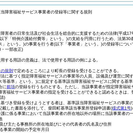
該当障害福祉サービス事業者の登録等に関する規則
、障害者の日常生活及び社会生活を総合的に支援するための法律
(平成1
(以下「特例介護給付費等」という。)
の支給を円滑に行うため、法第30
ス」という。)
の事業を行う者
(以下「事業者」という。)
の登録等につい
23・一部改正)
使用する用語の意義は、法で使用する用語の例による。
この規則
で定めるところにより町長の登録を受けることができる。
が法に基づく指定障害福祉サービスの事業等の人員、設備及び運営に関
ス等基準」という。)
に規定する基準該当障害福祉サービスに関する基準
合に
前項
の登録を行うものとする。
ただし、当該事業者が指定障害福祉
障害福祉サービス事業者の指定を受けることができると認めるときは、
請)
に基づき登録を受けようとする者は、基準該当障害福祉サービスの事業
記載した書面を添付して、柴田町基準該当事業所登録申請書
(
様式第1号
)
介護に係る事業において当該事業者の所在地以外の場所に当該事業者の
地
及び主たる事務所の所在地並びにその代表者の氏名及び住所
る事業の開始の予定年月日