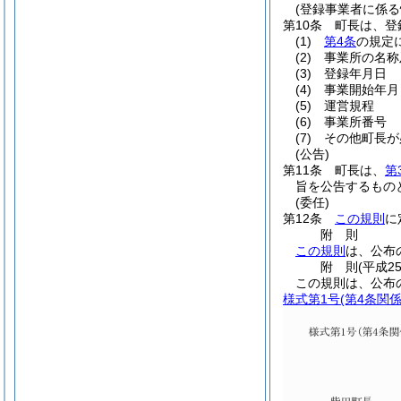
(登録事業者に係る
第10条
町長は、登
(1)
第4条
の規定
(2)
事業所の名称
(3)
登録年月日
(4)
事業開始年月
(5)
運営規程
(6)
事業所番号
(7)
その他町長が
(公告)
第11条
町長は、
第
旨を公告するもの
(委任)
第12条
この規則
に
附
則
この規則
は、公布
附
則
(平成2
この規則は、公布
様式第1号
(第4条関係