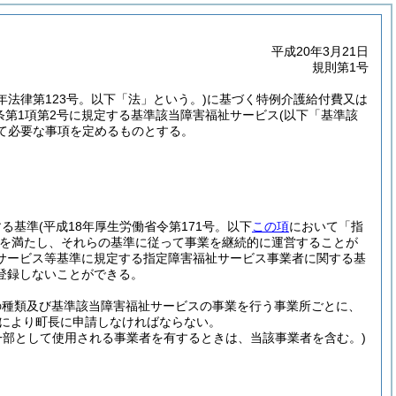
平成20年3月21日
規則第1号
7年法律第123号。以下「法」という。)
に基づく特例介護給付費又は
条第1項第2号に規定する基準該当障害福祉サービス
(以下「基準該
て必要な事項を定めるものとする。
する基準
(平成18年厚生労働省令第171号。以下
この項
において「指
を満たし、それらの基準に従って事業を継続的に運営することが
サービス等基準に規定する指定障害福祉サービス事業者に関する基
登録しないことができる。
の種類及び基準該当障害福祉サービスの事業を行う事業所ごとに、
により町長に申請しなければならない。
一部として使用される事業者を有するときは、当該事業者を含む。)