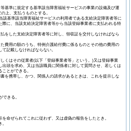
ス等基準に規定する基準該当障害福祉サービスの事業の設備及び運
査の上、支払うものとする。
当該基準該当障害福祉サービスの利用者である支給決定障害者等に
た際に、当該支給決定障害者等から当該登録事業者に支払われる特
支払をした支給決定障害者等に対し、領収証を交付しなければなら
けた費用の額のうち、特例介護給付費に係るものとその他の費用の
して記載しなければならない。
若しくはその従業者
(以下「登録事業者等」という。)
又は登録事業
し出頭を求め、又は当該職員に関係者に対して質問させ、若しくは
ることができる。
明書を携帯し、かつ、関係人の請求があるときは、これを提示しな
ができる。
提示を命ぜられてこれに従わず、又は虚偽の報告をしたとき。
き。