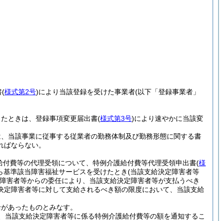
書
(
様式第2号
)
により当該登録を受けた事業者
(以下「登録事業者」
ったときは、登録事項変更届出書
(
様式第3号
)
により速やかに当該変
は、当該事業に従事する従業者の勤務体制及び勤務形態に関する書
ればならない。
護給付費等の代理受領について、特例介護給付費等代理受領申出書
(
様
ら基準該当障害福祉サービスを受けたとき
(当該支給決定障害者等
障害者等からの委任により、当該支給決定障害者等が支払うべき
決定障害者等に対して支給されるべき額の限度において、当該支給
給があったものとみなす。
、当該支給決定障害者等に係る特例介護給付費等の額を通知するこ