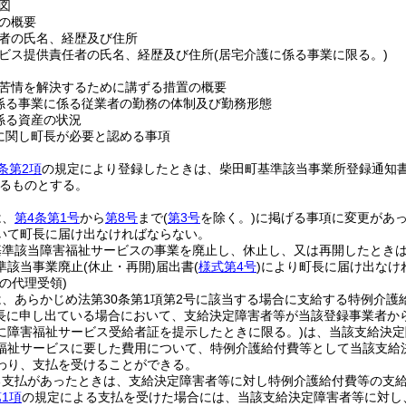
図
の概要
者の氏名、経歴及び住所
ビス提供責任者の氏名、経歴及び住所
(居宅介護に係る事業に限る。)
苦情を解決するために講ずる措置の概要
係る事業に係る従業者の勤務の体制及び勤務形態
係る資産の状況
に関し町長が必要と認める事項
条第2項
の規定により登録したときは、柴田町基準該当事業所登録通知
るものとする。
は、
第4条第1号
から
第8号
まで
(
第3号
を除く。)
に掲げる事項に変更があ
いて町長に届け出なければならない。
基準該当障害福祉サービスの事業を廃止し、休止し、又は再開したとき
準該当事業廃止
(休止・再開)
届出書
(
様式第4号
)
により町長に届け出なけ
の代理受領)
、あらかじめ法第30条第1項第2号に該当する場合に支給する特例介
長に申し出ている場合において、支給決定障害者等が当該登録事業者か
に障害福祉サービス受給者証を提示したときに限る。)
は、当該支給決定
福祉サービスに要した費用について、特例介護給付費等として当該支給
わり、支払を受けることができる。
る支払があったときは、支給決定障害者等に対し特例介護給付費等の支
1項
の規定による支払を受けた場合には、当該支給決定障害者等に対し