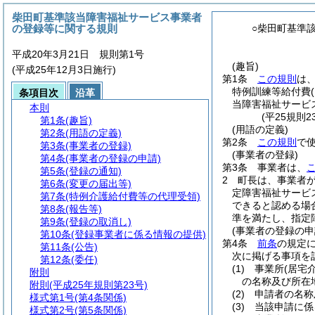
柴田町基準該当障害福祉サービス事業者
の登録等に関する規則
○柴田町基準
平成20年3月21日 規則第1号
(趣旨)
(平成25年12月3日施行)
第1条
この規則
は
特例訓練等給付費
条項目次
沿革
当障害福祉サービ
本則
(平25規則
第1条
(趣旨)
(用語の定義)
第2条
(用語の定義)
第2条
この規則
で
第3条
(事業者の登録)
(事業者の登録)
第4条
(事業者の登録の申請)
第3条
事業者は、
第5条
(登録の通知)
2
町長は、事業者
第6条
(変更の届出等)
定障害福祉サービ
第7条
(特例介護給付費等の代理受領)
できると認める場
第8条
(報告等)
準を満たし、指定
第9条
(登録の取消し)
(事業者の登録の申
第10条
(登録事業者に係る情報の提供)
第4条
前条
の規定
第11条
(公告)
次に掲げる事項を
第12条
(委任)
(1)
事業所
(居宅
附則
の名称及び所在
附則
(平成25年規則第23号)
(2)
申請者の名称
様式第1号
(第4条関係)
(3)
当該申請に係
様式第2号
(第5条関係)