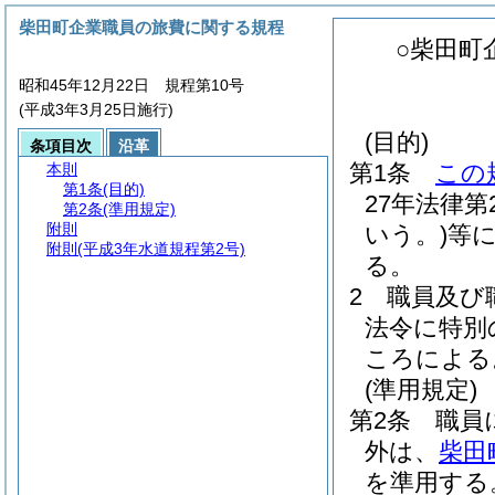
柴田町企業職員の旅費に関する規程
○柴田町
昭和45年12月22日 規程第10号
(平成3年3月25日施行)
(目的)
条項目次
沿革
第1条
この
本則
第1条
(目的)
27年法律第2
第2条
(準用規定)
附則
いう。)
等
附則
(平成3年水道規程第2号)
る。
2
職員及び
法令に特別
ころによる
(準用規定)
第2条
職員
外は、
柴田
を準用する