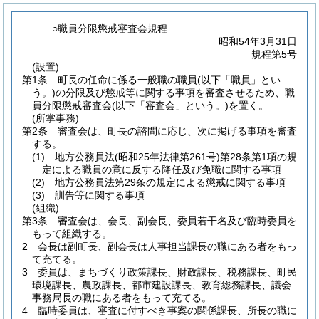
○職員分限懲戒審査会規程
昭和54年3月31日
規程第5号
(設置)
第1条
町長の任命に係る一般職の職員
(以下「職員」とい
う。)
の分限及び懲戒等に関する事項を審査させるため、職
員分限懲戒審査会
(以下「審査会」という。)
を置く。
(所掌事務)
第2条
審査会は、町長の諮問に応じ、次に掲げる事項を審査
する。
(1)
地方公務員法
(昭和25年法律第261号)
第28条第1項の規
定による職員の意に反する降任及び免職に関する事項
(2)
地方公務員法第29条の規定による懲戒に関する事項
(3)
訓告等に関する事項
(組織)
第3条
審査会は、会長、副会長、委員若干名及び臨時委員を
もって組織する。
2
会長は副町長、副会長は人事担当課長の職にある者をもっ
て充てる。
3
委員は、まちづくり政策課長、財政課長、税務課長、町民
環境課長、農政課長、都市建設課長、教育総務課長、議会
事務局長の職にある者をもって充てる。
4
臨時委員は、審査に付すべき事案の関係課長、所長の職に