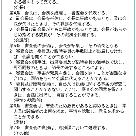
ある者をもって充てる。
(会長)
第4条
会長は、会務を総理し、審査会を代表する。
2
副会長は、会長を補佐し、会長に事故があるとき、又は会
長が欠けたときは、その職務を代理する。
3
会長及び副会長がともに事故があるときは、会長があらか
じめ指名する委員が、その職務を代理する。
(会議等)
第5条
審査会の会議は、会長が招集し、その議長となる。
2
審査会は、委員及び臨時委員の半数以上が出席しなけれ
ば、会議を開くことができない。
3
審査会の議事は、出席委員及び臨時委員の過半数で決し、
可否同数のときは、議長の決するところによる。
4
審査会は、事案が緊急を要し、会議を開くことが困難な場
合には、回議をもって会議に代えることができる。
5
委員及び臨時委員は、自己又は親族に関する事案の審査に
関与することができない。
ただし、審査会の同意を得たと
きは、会議に出席し、発言することができる。
(事情の聴取等)
第6条
審査会は、審査のため必要があると認めるときは、本
人又は関係者の出席を求め、事情を聴取し、意見を求める
ことができる。
(庶務)
第7条
審査会の庶務は、総務課において処理する。
(その他)