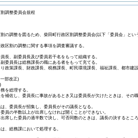
区割調整委員会規程
区割の調整を図るため、柴田町行政区割調整委員会
(以下「委員会」とい
行政区割の調整に関する事項を調査審議する。
委員長、副委員長及び委員若干名をもって組織する。
、副委員長は総務課長の職にある者をもって充てる。
くり政策課長、財政課長、税務課長、町民環境課長、福祉課長、都市建
・一部改正)
)
会務を総理する。
長を補佐し、委員長に事故があるとき又は委員長が欠けたときは、その
議は、委員長が招集し、委員長がその議長となる。
、委員の半数以上が出席しなければ開くことができない。
、出席した委員の過半数で決し、可否同数のときは、議長の決するとこ
務は、総務課において処理する。