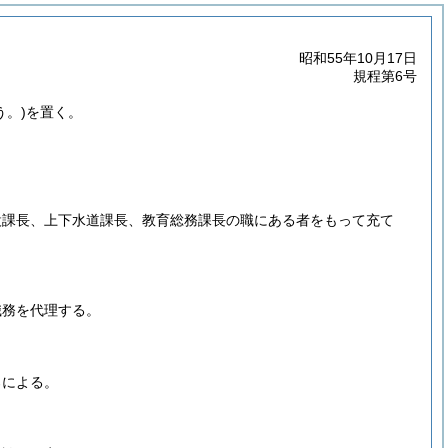
昭和55年10月17日
規程第6号
う。)
を置く。
設課長、上下水道課長、教育総務課長の職にある者をもって充て
職務を代理する。
ろによる。