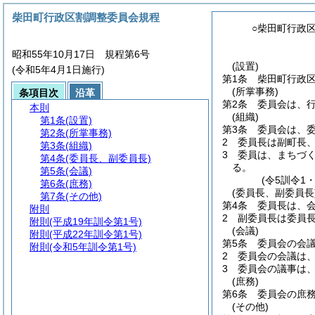
柴田町行政区割調整委員会規程
○柴田町行政
昭和55年10月17日 規程第6号
(設置)
(令和5年4月1日施行)
第1条
柴田町行政
(所掌事務)
条項目次
沿革
第2条
委員会は、
本則
(組織)
第1条
(設置)
第3条
委員会は、
第2条
(所掌事務)
2
委員長は副町長
第3条
(組織)
3
委員は、まちづ
第4条
(委員長、副委員長)
る。
第5条
(会議)
(令5訓令1
第6条
(庶務)
(委員長、副委員長
第7条
(その他)
第4条
委員長は、
附則
2
副委員長は委員
附則
(平成19年訓令第1号)
(会議)
附則
(平成22年訓令第1号)
第5条
委員会の会
附則
(令和5年訓令第1号)
2
委員会の会議は
3
委員会の議事は
(庶務)
第6条
委員会の庶
(その他)