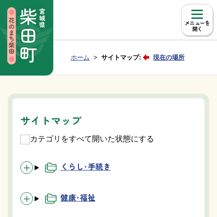
本文へ移動
メニュー
Group NAV
現在位置：
ホーム
サイトマップ:
現在の場所
BreadCrumb
サイトマップ
カテゴリをすべて開いた状態にする
くらし・手続き
健康・福祉