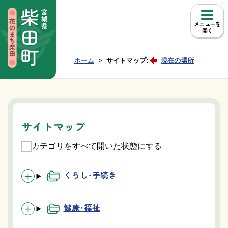
本文へ移動
メニュー
Group NAV
現在位置：
ホーム
サイトマップ:
現在の場所
BreadCrumb
サイトマップ
カテゴリをすべて開いた状態にする
くらし・手続き
健康・福祉