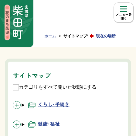
本文へ移動
メニュー
Group NAV
現在位置：
ホーム
サイトマップ:
現在の場所
BreadCrumb
サイトマップ
カテゴリをすべて開いた状態にする
くらし・手続き
健康・福祉