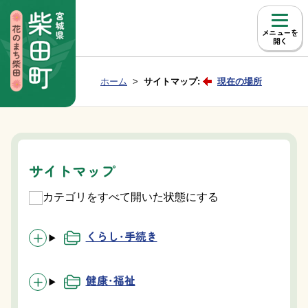
本文へ移動
メニュー
Group NAV
現在位置：
ホーム
サイトマップ:
現在の場所
BreadCrumb
サイトマップ
カテゴリをすべて開いた状態にする
くらし・手続き
健康・福祉