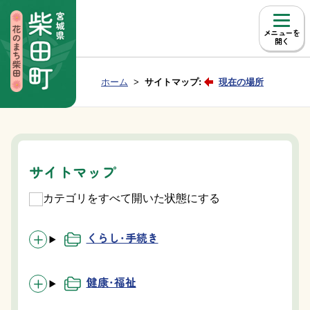
本文へ移動
メニュー
Group NAV
現在位置：
ホーム
サイトマップ:
現在の場所
BreadCrumb
サイトマップ
カテゴリをすべて開いた状態にする
くらし・手続き
健康・福祉