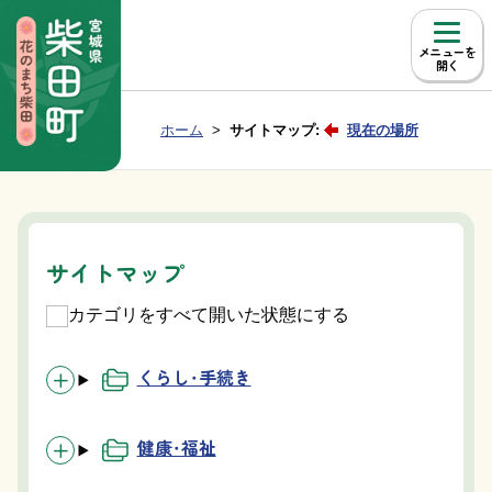
本文へ移動
メニュー
Group NAV
現在位置：
ホーム
サイトマップ:
現在の場所
BreadCrumb
サイトマップ
カテゴリをすべて開いた状態にする
くらし・手続き
健康・福祉