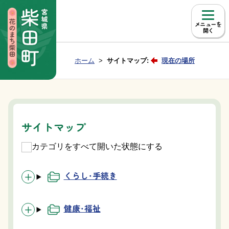
本文へ移動
メニュー
Group NAV
現在位置：
ホーム
サイトマップ:
現在の場所
BreadCrumb
サイトマップ
カテゴリをすべて開いた状態にする
くらし・手続き
健康・福祉